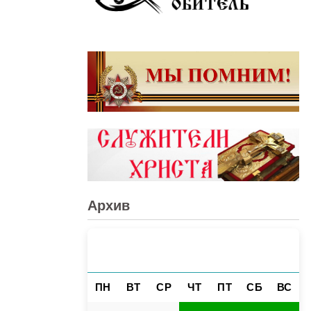
Архив
НОЯБРЬ 2012
«
»
ПН
ВТ
СР
ЧТ
ПТ
СБ
ВС