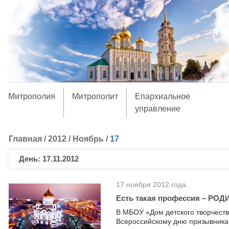
Митрополия
Митрополит
Епархиальное
управление
Главная
/
2012
/
Ноябрь
/
17
День:
17.11.2012
17 ноября 2012 года.
Есть такая профессия – РО
В МБОУ «Дом детского творчест
Всероссийскому дню призывника