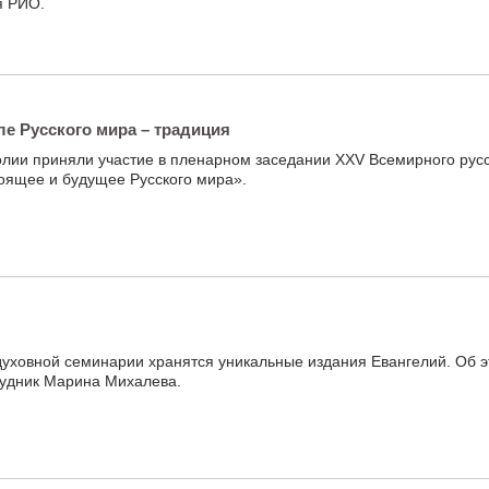
я РИО.
е Русского мира – традиция
лии приняли участие в пленарном заседании XXV Всемирного русс
оящее и будущее Русского мира».
 духовной семинарии хранятся уникальные издания Евангелий. Об э
рудник Марина Михалева.