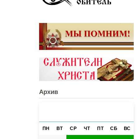
Архив
НОЯБРЬ 2023
«
»
ПН
ВТ
СР
ЧТ
ПТ
СБ
ВС