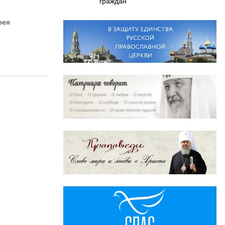
граждан
фея