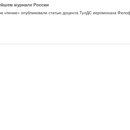
рейшем журнале России
ое чтение» опубликовали статью доцента ТулДС иеромонаха Фило