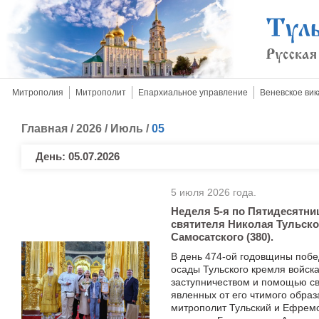
Митрополия
Митрополит
Епархиальное управление
Веневское вик
Главная
/
2026
/
Июль
/
05
День:
05.07.2026
5 июля 2026 года.
Неделя 5-я по Пятидесятни
святителя Николая Тульског
Самосатского (380).
В день 474-ой годовщины побе
осады Тульского кремля войск
заступничеством и помощью св
явленных от его чтимого обра
митрополит Тульский и Ефремо