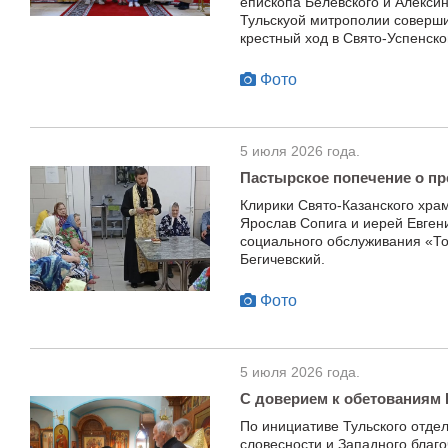
епископа Белевского и Алекси
Тульскуой митрополии соверш
крестный ход в Свято-Успенско
Фото
5 июля 2026 года.
Пастырское попечение о п
Клирики Свято-Казанского хра
Ярослав Сопига и иерей Евген
социального обслуживания «То
Бегичевский.
Фото
5 июля 2026 года.
С доверием к обетованиям
По инициативе Тульского отде
словесности и Западного благо