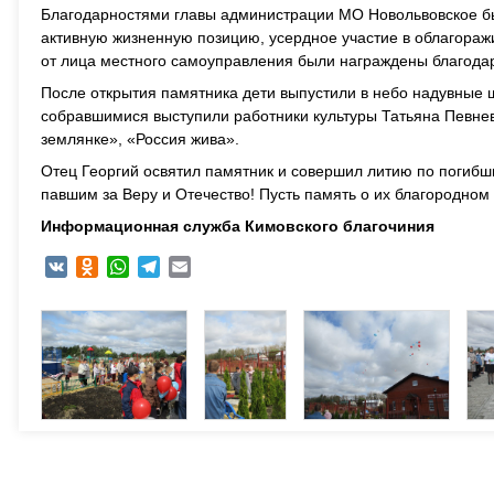
Благодарностями главы администрации МО Новольвовское бы
активную жизненную позицию, усердное участие в облагораж
от лица местного самоуправления были награждены благода
После открытия памятника дети выпустили в небо надувные 
собравшимися выступили работники культуры Татьяна Певне
землянке», «Россия жива».
Отец Георгий освятил памятник и совершил литию по погиб
павшим за Веру и Отечество! Пусть память о их благородном
Информационная служба Кимовского благочиния
VK
Odnoklassniki
WhatsApp
Telegram
Email