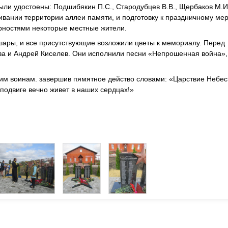
ли удостоены: Подшибякин П.С., Стародубцев В.В., Щербаков М.И
ивании территории аллеи памяти, и подготовку к праздничному м
рностями некоторые местные жители.
шары, и все присутствующие возложили цветы к мемориалу. Перед
ва и Андрей Киселев. Они исполнили песни «Непрошенная война»,
шим воинам. завершив пямятное действо словами: «Царствие Небе
 подвиге вечно живет в наших сердцах!»