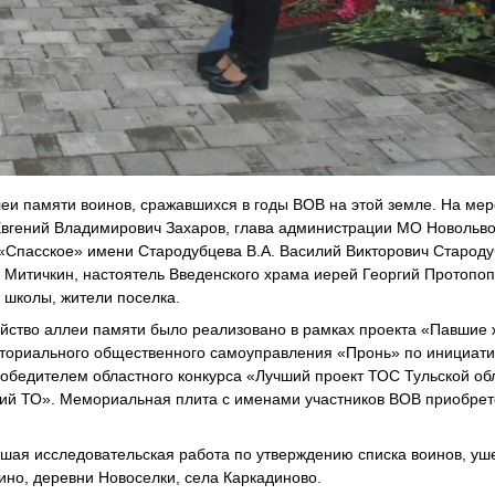
леи памяти воинов, сражавшихся в годы ВОВ на этой земле. На ме
Евгений Владимирович Захаров, глава администрации МО Новольво
«Спасское» имени Стародубцева В.А. Василий Викторович Староду
 Митичкин, настоятель Введенского храма иерей Георгий Протопоп
 школы, жители поселка.
йство аллеи памяти было реализовано в рамках проекта «Павшие ж
иториального общественного самоуправления «Пронь» по инициат
победителем областного конкурса «Лучший проект ТОС Тульской об
ий ТО». Мемориальная плита с именами участников ВОВ приобрет
шая исследовательская работа по утверждению списка воинов, уш
ино, деревни Новоселки, села Каркадиново.