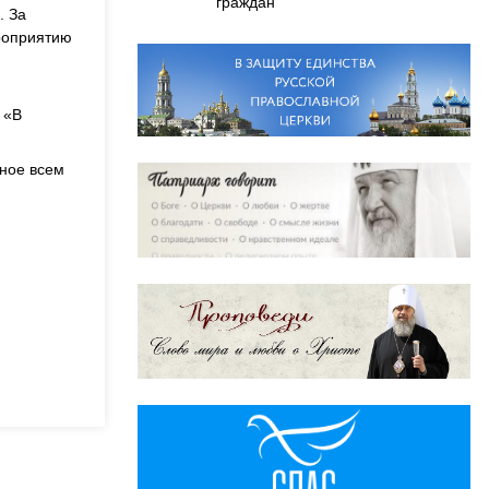
граждан
. За
ероприятию
 «В
сное всем