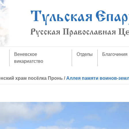
Веневское
Отделы
Благочиния
викариатство
нский храм посёлка Пронь
/
Аллея памяти воинов-зем