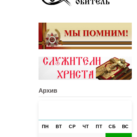
Архив
АВГУСТ 2026
«
»
ПН
ВТ
СР
ЧТ
ПТ
СБ
ВС