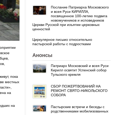
Послание Патриарха Московского
и всея Руси КИРИЛЛА,
посвященное 100-летию подвига
новомучеников и исповедников
Церкви Русской при изъятии церковных
ценностей
Циркулярное письмо относительно
пастырской работы с подростками
роприятии
вское
Анонсы
бцев,
ов,
Патриарх Московский и всея Руси
Кирилл освятит Успенский собор
Тульского кремля
ивут, пока
иве местных
СБОР ПОЖЕРТВОВАНИЙ НА
ласти»,
РЕМОНТ СВЯТО-НИКОЛЬСКОГО
ена на
СОБОРА
едших на
Пастырские встречи и беседы с
родственниками мобилизованных