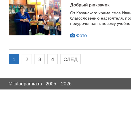
Добрый рюкзачок
От Казанского храма села Иван
благословению настоятеля, пр
приуроченная к новому учебном
Фото
1
2
3
4
СЛЕД
© tulaeparhia.ru , 2005 – 2026