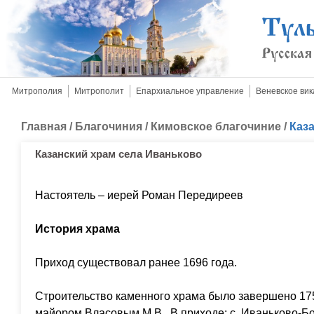
Митрополия
Митрополит
Епархиальное управление
Веневское вик
Главная
/
Благочиния
/
Кимовское благочиние
/
Каз
Казанский храм села Иваньково
Настоятель – иерей Роман Передиреев
История храма
Приход существовал ранее 1696 года.
Строительство каменного храма было завершено 17
майором Власовым М.В. В приходе: с. Иваньково-Бог