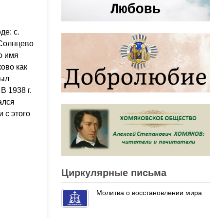
е: с.
 Солнцево
о имя
ово как
был
В 1938 г.
ался
 с этого
Циркулярные письма
Молитва о восстановлении мира