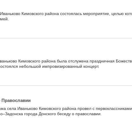
 Иваньково Кимовского района состоялась мероприятие, целью кот
мей.
Иваньково Кимовского района была отслужена праздничная Божест
 состоялся небольшой импровизированный концерт.
о Православии
ама села Иваньково Кимовского района провел с первоклассникам
Задонска города Донского беседу о православии.