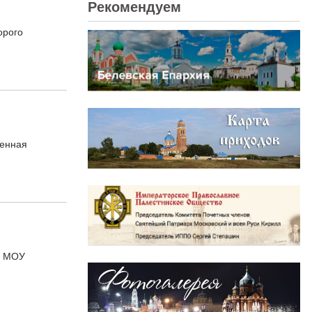
Рекомендуем
орого
венная
и МОУ