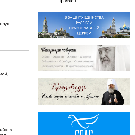
граждан
олу».
мей,
района