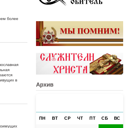
ием более
вославная
льная
раются
живущих в
Архив
АВГУСТ 2026
«
»
ПН
ВТ
СР
ЧТ
ПТ
СБ
ВС
алоимущих