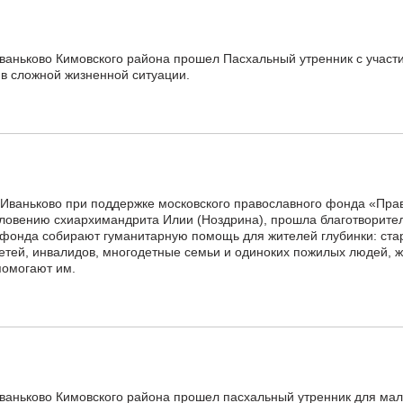
ваньково Кимовского района прошел Пасхальный утренник с участ
 в сложной жизненной ситуации.
 Иваньково при поддержке московского православного фонда «Пра
словению схиархимандрита Илии (Ноздрина), прошла благотворите
 фонда собирают гуманитарную помощь для жителей глубинки: ста
тей, инвалидов, многодетные семьи и одиноких пожилых людей, 
помогают им.
Иваньково Кимовского района прошел пасхальный утренник для м