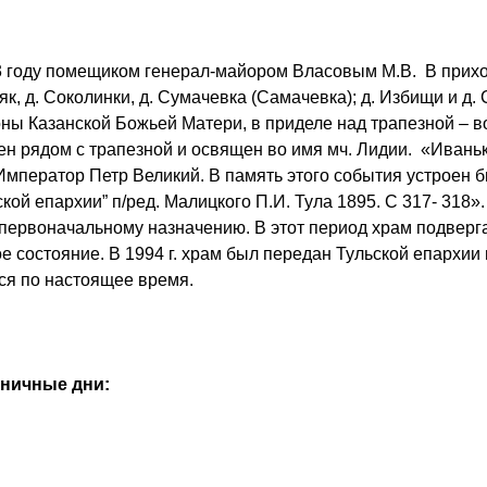
 году помещиком генерал-майором Власовым М.В. В приход
як, д. Соколинки, д. Сумачевка (Самачевка); д. Избищи и д.
коны Казанской Божьей Матери, в приделе над трапезной – в
ен рядом с трапезной и освящен во имя мч. Лидии. «Иваньк
л Император Петр Великий. В память этого события устроен 
ой епархии” п/ред. Малицкого П.И. Тула 1895. С 317- 318». 
 первоначальному назначению. В этот период храм подверг
е состояние. В 1994 г. храм был передан Тульской епархии и
тся по настоящее время.
дничные дни: