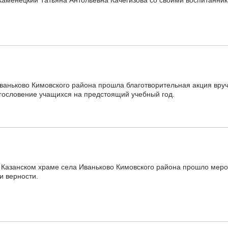
Каменецкий Татьяна Антольевна Качегизова со своими воспитанник
ваньково Кимовского района прошла благотворительная акция вру
гословение учащихся на предстоящий учебный год.
в Казанском храме села Иваньково Кимовского района прошло меро
и верности.