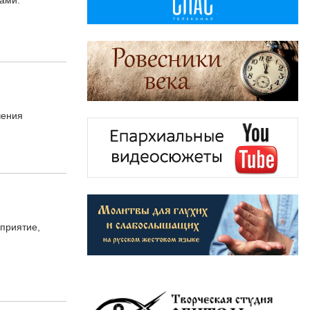
ами.
чения
приятие,