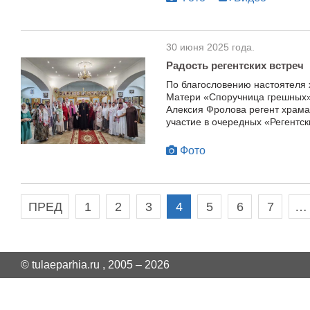
30 июня 2025 года.
Радость регентских встреч
По благословению настоятеля 
Матери «Споручница грешных»
Алексия Фролова регент храм
участие в очередных «Регентск
Фото
ПРЕД
1
2
3
4
5
6
7
…
© tulaeparhia.ru , 2005 – 2026