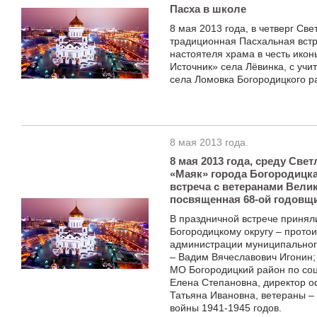
Пасха в школе
8 мая 2013 года, в четверг Св
традиционная Пасхальная вст
настоятеля храма в честь ик
Источник» села Лёвинка, с уч
села Ломовка Богородицкого р
8 мая 2013 года.
8 мая 2013 года, среду Све
«Маяк» города Богородицка
встреча с ветеранами Вели
посвященная 68-ой годовщ
В праздничной встрече принял
Богородицкому округу – прото
администрации муниципальног
– Вадим Вячеславович Игонин;
МО Богородицкий район по со
Елена Степановна, директор о
Татьяна Ивановна, ветераны –
войны 1941-1945 годов.