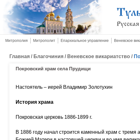
Митрополия
Митрополит
Епархиальное управление
Веневское вик
Главная
/
Благочиния
/
Веневское викариатство
/
По
Покровский храм села Прудищи
Настоятель – иерей Владимир Золотухин
История храма
Покровская церковь 1886-1899 г.
В 1886 году начал строится каменный храм с тремя 
Божией Матери в настоящей церкви и во имя велик