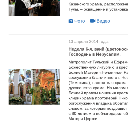
Казанского храма, расположен
Тулы, – освящение и установка
Фото
Видео
13 апреля 2014 года.
Неделя 6-я, ваий (цветонос
Господень в Иерусалим.
Митрополит Тульский и Ефрем
Божественную литургию и крест
Божией Матери «Нечаянная Рад
сослужении благочинного г. Н
(Тимохина), настоятеля храма
духовенства храма. На малом 
Божией правом ношения крест
клирик храма протоиерей Нико
богослужения владыка обратил
словом, за которым поздравил
с 80-летием и поблагодарил её
Матери Церкви.