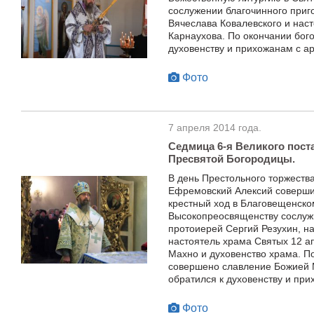
сослужении благочинного приг
Вячеслава Ковалевского и нас
Карнаухова. По окончании бог
духовенству и прихожанам с а
Фото
7 апреля 2014 года.
Седмица 6-я Великого пост
Пресвятой Богородицы.
В день Престольного торжеств
Ефремовский Алексий соверши
крестный ход в Благовещенском
Высокопреосвященству сослужи
протоиерей Сергий Резухин, н
настоятель храма Святых 12 ап
Махно и духовенство храма. П
совершено славление Божией 
обратился к духовенству и пр
Фото