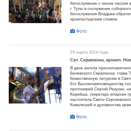
богослужение с чином пассии 
г. Тулы в сослужении соборног
богослужения Владыка обратил
архипастырским словом.
Фото
29 марта 2014 года.
Свт. Серапиона, архиеп. Нов
В день ангела приснопамятног
Белевского Серапиона, глава 
божественную литургию в Свят
Его Высокопреосвященству сос
протоиерей Сергий Резухин, н
Корейша, секретарь епархии п
настоятель Свято-Сергиевског
Ковалеский и духовенства храм
Фото