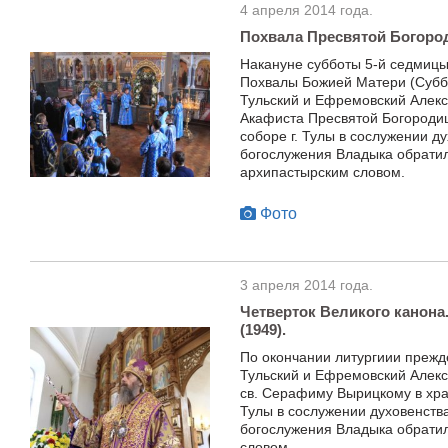
4 апреля 2014 года.
Похвала Пресвятой Богород
Накануне субботы 5-й седмицы
Похвалы Божией Матери (Субб
Тульский и Ефремовский Алекс
Акафиста Пресвятой Богороди
соборе г. Тулы в сослужении д
богослужения Владыка обратил
архипастырским словом.
Фото
3 апреля 2014 года.
Четверток Великого канона
(1949).
По окончании литургиии преж
Тульский и Ефремовский Алек
св. Серафиму Вырицкому в хра
Тулы в сослужении духовенств
богослужения Владыка обрати
словом.