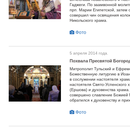
Гаджеги. По заамвонной моли
прп. Марии Египетской, затем
совершил чин освящения колок
Никольского храма.
Фото
5 апреля 2014 года.
Похвала Пресвятой Богоро
Митрополит Тульский и Ефрем
Божественную литургию в Иоан
в сослужении настоятеля храм
настоятеля Свято-Успенского х
(Ершова) и духовенства храма
совершено славление Божией 
обратился к духовенству и пр
Фото