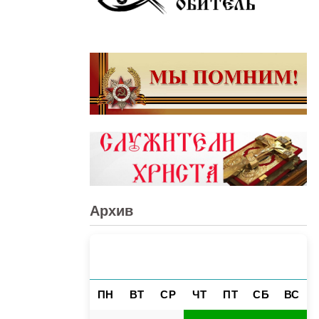
Архив
МАЙ 2025
«
»
ПН
ВТ
СР
ЧТ
ПТ
СБ
ВС