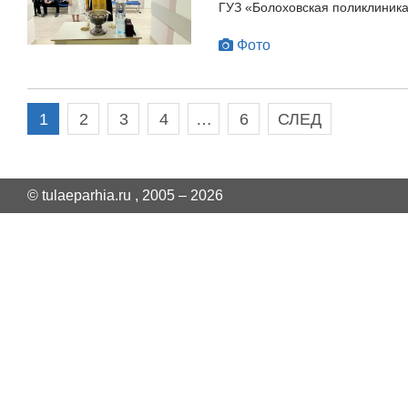
ГУЗ «Болоховская поликлиника
Фото
1
2
3
4
…
6
СЛЕД
© tulaeparhia.ru , 2005 – 2026