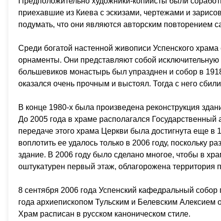
Предположительно художники-копиисты были соработн
приехавшие из Киева с эскизами, чертежами и зарисо
подумать, что они являются авторским повторением са
Среди богатой настенной живописи Успенского храма
орнаменты. Они представляют собой исключительную 
большевиков монастырь был упразднен и собор в 1918 
оказался очень прочным и выстоял. Тогда с него сбил
В конце 1980-х была произведена реконструкция здан
До 2005 года в храме располагался Государственный а
передаче этого храма Церкви была достигнута еще в 19
воплотить ее удалось только в 2006 году, поскольку 
здание. В 2006 году было сделано многое, чтобы в хра
оштукатурен первый этаж, облагорожена территория 
8 сентября 2006 года Успенский кафедральный собор 
года архиепископом Тульским и Белевским Алексием о
Храм расписан в русском каноническом стиле.