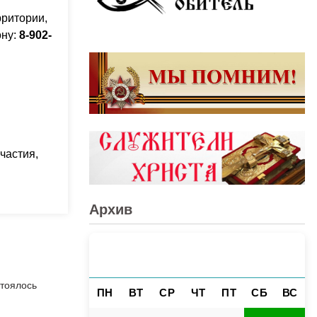
рритории,
ону:
8-902-
частия,
Архив
АВГУСТ 2026
«
»
стоялось
ПН
ВТ
СР
ЧТ
ПТ
СБ
ВС