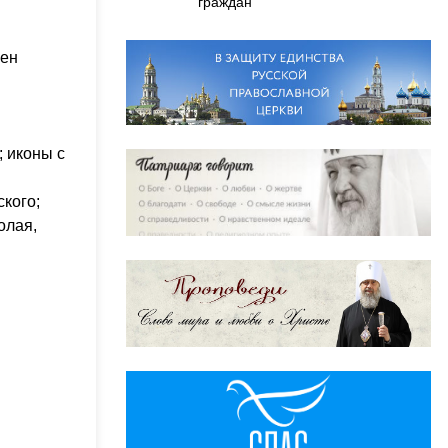
граждан
щен
; иконы с
кого;
олая,