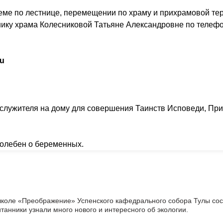
еме по лестнице, перемещении по храму и прихрамовой те
нику храма Колесниковой Татьяне Александровне по телеф
ru
служителя на дому для совершения Таинств Исповеди, При
молебен о беременных.
школе «Преображение» Успенского кафедрального собора Тулы со
итанники узнали много нового и интересного об экологии.