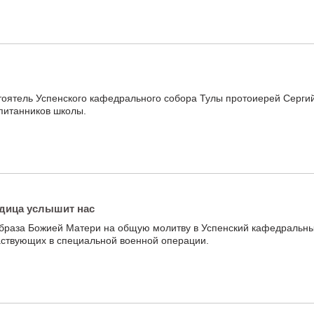
тоятель Успенского кафедрального собора Тулы протоиерей Серги
питанников школы.
дица услышит нас
 образа Божией Матери на общую молитву в Успенский кафедральн
аствующих в специальной военной операции.