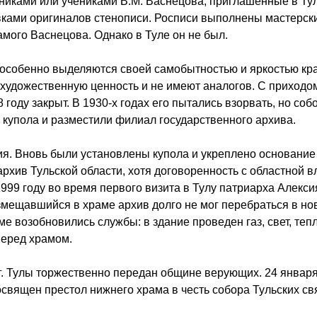
иками или учениками В.М. Васнецова, приглашённые в Тул
вками оригиналов стенописи. Росписи выполнены мастерск
мого Васнецова. Однако в Туле он не был.
 особенно выделяются своей самобытностью и яркостью кр
художественную ценность и не имеют аналогов. С приходом
году закрыт. В 1930-х годах его пытались взорвать, но соб
и купола и разместили филиал государственного архива.
ия. Вновь были установлены купола и укреплено основание
рхив Тульской области, хотя договоренность с областной в
99 году во время первого визита в Тулу патриарха Алексия 
размещавшийся в храме архив долго не мог перебраться в но
ме возобновились службы: в здание проведен газ, свет, тепл
перед храмом.
г. Тулы торжественно передан общине верующих. 24 январ
священ престол нижнего храма в честь собора Тульских св