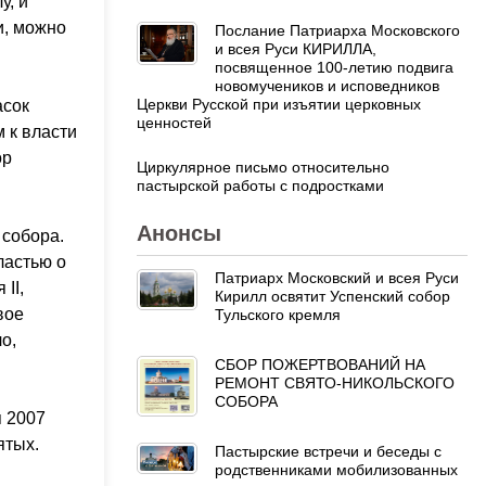
у, и
и, можно
Послание Патриарха Московского
и всея Руси КИРИЛЛА,
посвященное 100-летию подвига
новомучеников и исповедников
Церкви Русской при изъятии церковных
асок
ценностей
 к власти
ор
Циркулярное письмо относительно
пастырской работы с подростками
Анонсы
 собора.
ластью о
Патриарх Московский и всея Руси
II,
Кирилл освятит Успенский собор
вое
Тульского кремля
о,
СБОР ПОЖЕРТВОВАНИЙ НА
РЕМОНТ СВЯТО-НИКОЛЬСКОГО
СОБОРА
я 2007
ятых.
Пастырские встречи и беседы с
родственниками мобилизованных