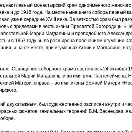
т, как главный монастырский храм одноименного женского
 века и до 1918 года. На месте нынешнего собора первый 
ал уже в середине XVIII века. За ветхостью храм был разо
рковь с приделами в честь иконы Пресвятой Богородицы «
ноапостольной Марии Магдалины и преподобного Александр
ость и в 1857 году была расширена попечением игумении Кл
ания, и на ее месте, при игуменьях Агнии и Магдалине, воз
тиле. Освящение соборного храма состоялось 24 октября 19
остольной Марии Магдалины и во имя вмч. Пантелеймона. 
 Божией Матери, справа – во имя иконы Божией Матери «Н
ирского.
ий двухэтажным, был художественно расписан внутри и ча
красных сюжетов, гениальных творений В.М. Васнецова, я
оборе.