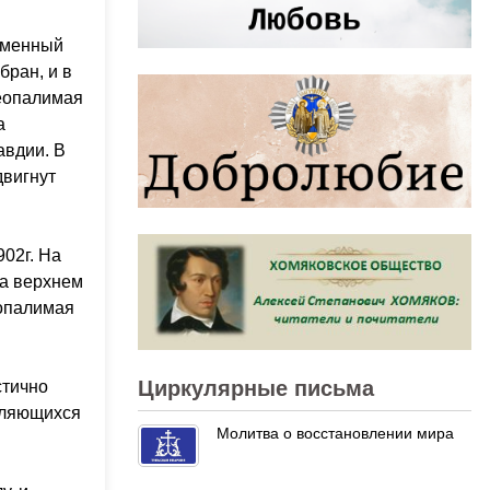
каменный
бран, и в
Неопалимая
а
авдии. В
двигнут
02г. На
На верхнем
еопалимая
Циркулярные письма
стично
вляющихся
Молитва о восстановлении мира