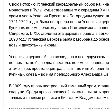
Свою историю Успенский кафедральный собор начинае
монастыря г. Тулы, существовавшего с середины XVII
храм в честь Успения Пресвятой Богородицы существов
1791-1792 годах была построена новая Успенская це
Купина», во имя великомученика Пантелеимона, рав
Свирского. В XIX столетии эта церковь пришла в ветх
1898 году Успенская церковь была разобрана до основ
новый двухэтажный храм.
Успенская церковь была возведена в псевдорусском с
первом этаже было два престола: во имя св. равноап
этаже – три: престолоцентральный – во имя Успения
Купина», слева – во имя преподобного Александра Св
В 1909 году вновь построенный каменный храм, ставш
снаружи. Среди прочих росписей выполнены пять пре
точными копиями росписи в Киевском Владимирском с