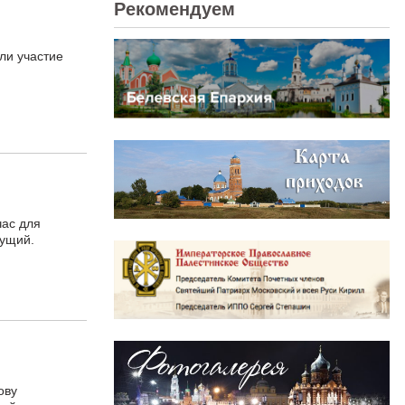
Рекомендуем
ли участие
час для
дущий.
ову