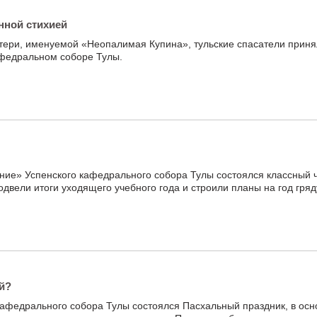
нной стихией
тери, именуемой «Неопалимая Купина», тульские спасатели приня
афедральном соборе Тулы.
ие» Успенского кафедрального собора Тулы состоялся классный 
одвели итоги уходящего учебного года и строили планы на год гря
й?
кафедрального собора Тулы состоялся Пасхальный праздник, в осн