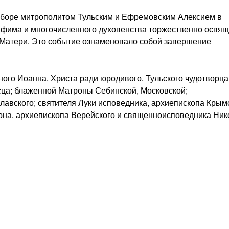
оборе митрополитом Тульским и Ефремовским Алексием в
афима и многочисленного духовенства торжественно освя
й Матери. Это событие ознаменовало собой завершение
ого Иоанна, Христа ради юродивого, Тульского чудотворца
ца; блаженной Матроны Себинской, Московской;
авского; святителя Луки исповедника, архиепископа Крымс
на, архиепископа Верейского и священноисповедника Ник