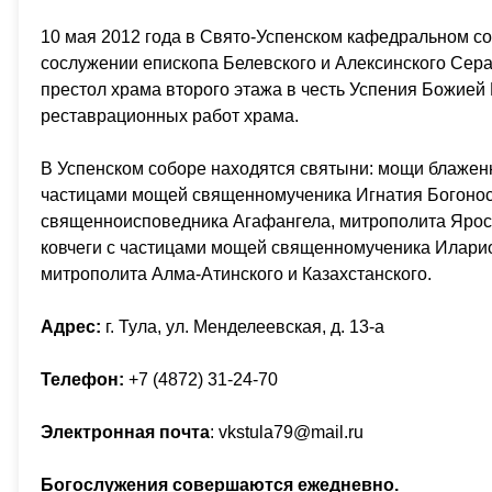
10 мая 2012 года в Свято-Успенском кафедральном с
сослужении епископа Белевского и Алексинского Сер
престол храма второго этажа в честь Успения Божие
реставрационных работ храма.
В Успенском соборе находятся святыни: мощи блаженн
частицами мощей священномученика Игнатия Богонос
священноисповедника Агафангела, митрополита Яросл
ковчеги с частицами мощей священномученика Иларио
митрополита Алма-Атинского и Казахстанского.
Адрес:
г. Тула, ул. Менделеевская, д. 13-а
Телефон:
+7 (4872) 31-24-70
Электронная почта
: vkstula79@mail.ru
Богослужения совершаются ежедневно.