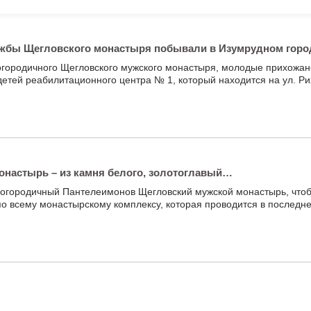
жбы Щегловского монастыря побывали в Изумрудном горо
огородичного Щегловского мужского монастыря, молодые прихожан
детей реабилитационного центра № 1, который находится на ул. Р
онастырь – из камня белого, золотоглавый…
 Богородичный Пантелеимонов Щегловский мужской монастырь, что
 по всему монастырскому комплексу, которая проводится в последн