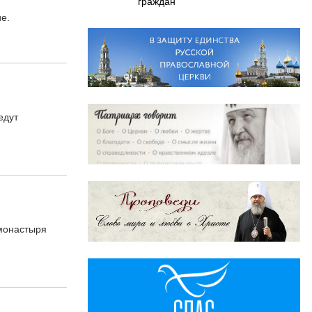
граждан
е.
едут
 монастыря