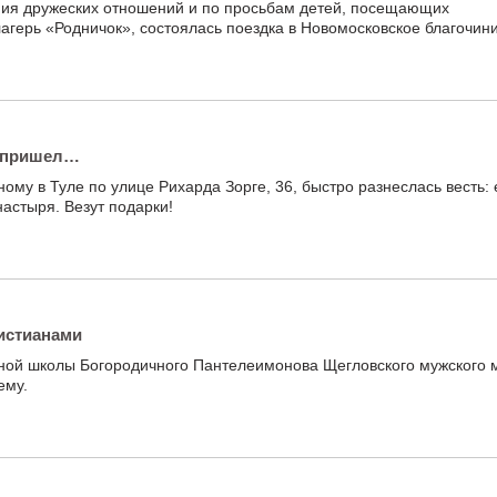
ния дружеских отношений и по просьбам детей, посещающих
герь «Родничок», состоялась поездка в Новомосковское благочини
а пришел…
ому в Туле по улице Рихарда Зорге, 36, быстро разнеслась весть: 
астыря. Везут подарки!
истианами
сной школы Богородичного Пантелеимонова Щегловского мужского
ему.