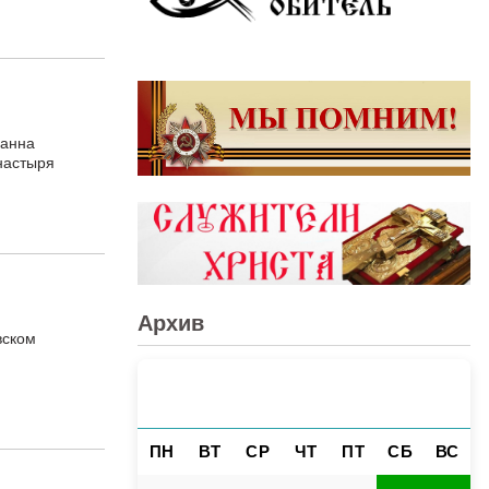
оанна
настыря
Архив
вском
АВГУСТ 2026
«
»
ПН
ВТ
СР
ЧТ
ПТ
СБ
ВС