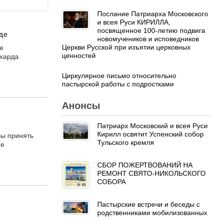
Послание Патриарха Московского
и всея Руси КИРИЛЛА,
посвященное 100-летию подвига
де
новомучеников и исповедников
Церкви Русской при изъятии церковных
е
ценностей
ихарда
Циркулярное письмо относительно
пастырской работы с подростками
Анонсы
Патриарх Московский и всея Руси
Кирилл освятит Успенский собор
бы принять
Тульского кремля
ее
СБОР ПОЖЕРТВОВАНИЙ НА
РЕМОНТ СВЯТО-НИКОЛЬСКОГО
СОБОРА
Пастырские встречи и беседы с
родственниками мобилизованных