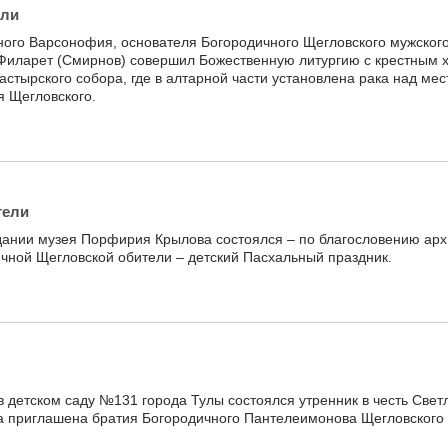
ели
ного Варсонофия, основателя Богородичного Щегловского мужског
 Филарет (Смирнов) совершил Божественную литургию с крестным 
стырского собора, где в алтарной части установлена рака над ме
я Щегловского.
тели
 здании музея Порфирия Крылова состоялся – по благословению ар
чной Щегловской обители – детский Пасхальный праздник.
в детском саду №131 города Тулы состоялся утренник в честь Свет
а приглашена братия Богородичного Пантелеимонова Щегловского