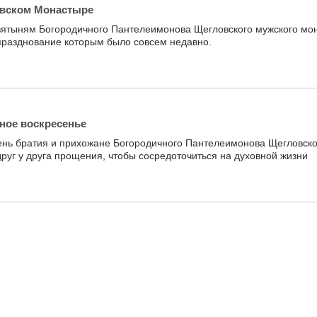
овском Монастыре
ятыням Богородичного Пантелеимонова Щегловского мужского мо
 празднование которым было совсем недавно.
ное воскресенье
ень братия и прихожане Богородичного Пантелеимонова Щегловско
руг у друга прощения, чтобы сосредоточиться на духовной жизни