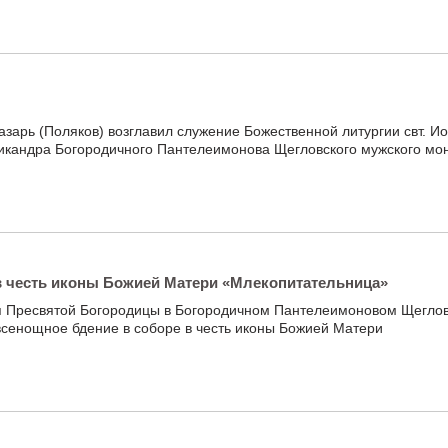
азарь (Поляков) возглавил служение Божественной литургии свт. И
 Никандра Богородичного Пантелеимонова Щегловского мужского мо
в честь иконы Божией Матери «Млекопитательница»
я Пресвятой Богородицы в Богородичном Пантелеимоновом Щегло
сенощное бдение в соборе в честь иконы Божией Матери