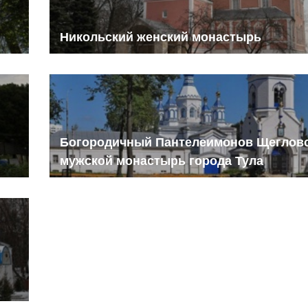
Никольский женский монастырь
Богородичный Пантелеимонов Щеглов
мужской монастырь города Тула