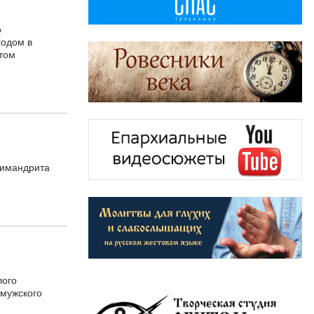
о
ходом в
стом
химандрита
лого
 мужского