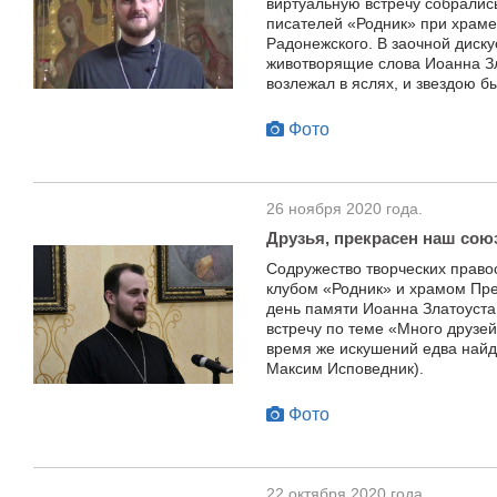
виртуальную встречу собралис
писателей «Родник» при храм
Радонежского. В заочной диск
животворящие слова Иоанна Зл
возлежал в яслях, и звездою б
Фото
26 ноября 2020 года.
Друзья, прекрасен наш сою
Содружество творческих прав
клубом «Родник» и храмом Пре
день памяти Иоанна Златоуста
встречу по теме «Много друзей
время же искушений едва найд
Максим Исповедник).
Фото
22 октября 2020 года.