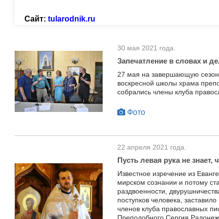
Сайт:
tularodnik.ru
30 мая 2021 года.
Запечатление в словах и де
27 мая на завершающую сезон 
воскресной школы храма преп
собрались члены клуба правос
Фото
22 апреля 2021 года.
Пусть левая рука не знает, 
Известное изречение из Еванг
мирском сознании и потому с
раздвоенности, двурушничеств
поступков человека, заставило
членов клуба православных пи
Преподобного Сергия Радонеж