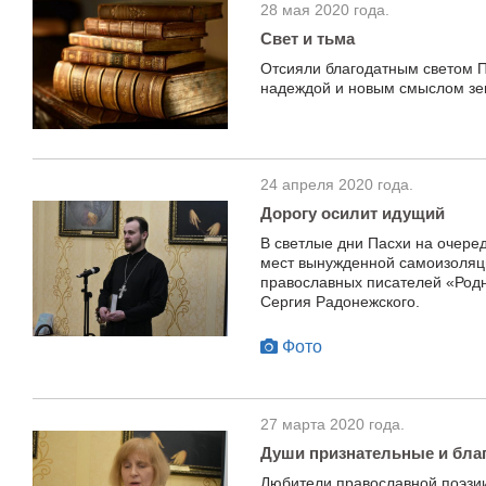
28 мая 2020 года.
Свет и тьма
Отсияли благодатным светом П
надеждой и новым смыслом зе
24 апреля 2020 года.
Дорогу осилит идущий
В светлые дни Пасхи на очеред
мест вынужденной самоизоляци
православных писателей «Род
Сергия Радонежского.
Фото
27 марта 2020 года.
Души признательные и бла
Любители православной поэзии