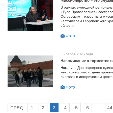
Миссионерство – это служе
В рамках ежегодной региональ
«Тула Православная» состоял
Островским – известным мисси
настоятелем Георгиевского хр
области.
Фото
3 ноября 2025 года.
Напоминание о торжестве 
Накануне Дня народного единс
миссионерского отдела провел
листовок в историческом центр
Фото
ПРЕД
1
2
3
4
5
6
…
44