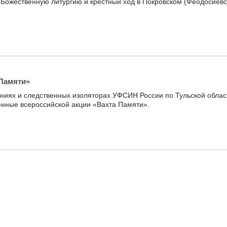
Божественную литургию и крестный ход в Покровском (Феодосиевс
 Памяти»
ениях и следственных изоляторах УФСИН России по Тульской обла
нные всероссийской акции «Вахта Памяти».