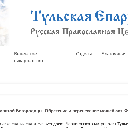
Веневское
Отделы
Благочиния
викариатство
вятой Богородицы. Обре́тение и перенесение мощей свт. 
в лике святых святителя Феодосия Черниговского митрополит Тульс