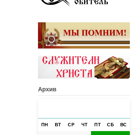
Архив
СЕНТЯБРЬ 2023
«
»
ПН
ВТ
СР
ЧТ
ПТ
СБ
ВС