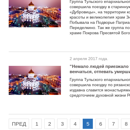
Группа Тульского епархиально
совершила поездку в старинну
«Дубровицы», на территории к
красоты и великолепия храм З
Побывала на Подворье Патриар
Переделкино. Так же группа п
храме Покрова Пресвятой Бого
2 апреля 2017 года.
“Немало людей приезжало т
венчаться, отпевать умерши
Группа Тульского епархиально
совершила поездку по рязанск
издавна славится монастырями
средоточием духовной жизни Р
ПРЕД
1
2
3
4
5
6
7
8