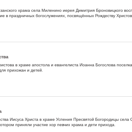
азанского храма села Миленино иерея Димитрия Броновицкого вос
ие в праздничных богослужениях, посвящённых Рождеству Христов
ства
ристова в храме апостола и евангелиста Иоанна Богослова поселк
ля прихожан и детей.
а
ества Иисуса Христа в храме Успения Пресвятой Богородицы села
отором приняли участие хор певчих храма и дети прихода.