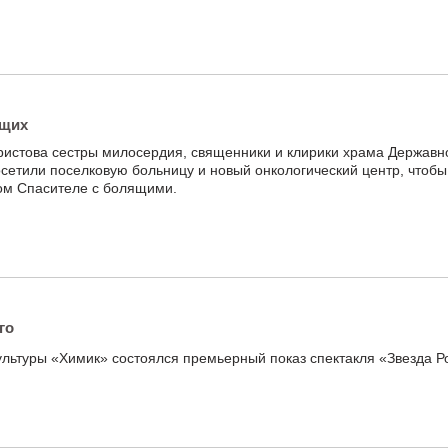
ящих
ристова сестры милосердия, священники и клирики храма Державн
сетили поселковую больницу и новый онкологический центр, чтобы
ом Спасителе с болящими.
го
льтуры «Химик» состоялся премьерный показ спектакля «Звезда Р