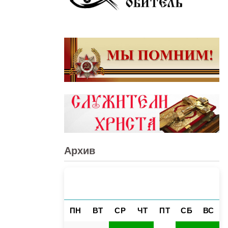
Архив
ЯНВАРЬ 2025
«
»
ПН
ВТ
СР
ЧТ
ПТ
СБ
ВС