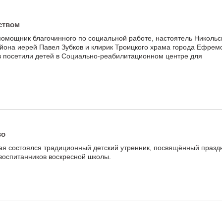
ством
помощник благочинного по социальной работе, настоятель Никольс
йона иерей Павел Зубков и клирик Троицкого храма города Ефрем
 посетили детей в Социально-реабилитационном центре для
во
ая состоялся традиционный детский утренник, посвящённый празд
 воспитанников воскресной школы.