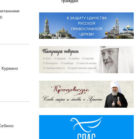
граждан
питанники
у.
а Куркино
 Себино