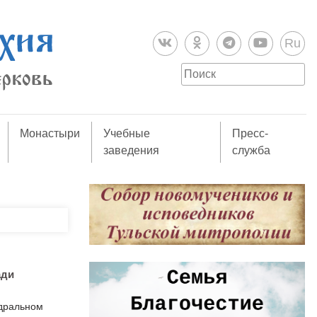
Ru
Монастыри
Учебные
Пресс-
заведения
служба
ади
едральном