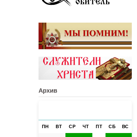
Архив
ЯНВАРЬ 2025
«
»
ПН
ВТ
СР
ЧТ
ПТ
СБ
ВС