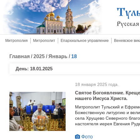
Митрополия
Митрополит
Епархиальное управление
Веневское вик
Главная
/
2025
/
Январь
/
18
День:
18.01.2025
18 января 2025 года.
Святое Богоявление. Креще
нашего Иисуса Христа.
Митрополит Тульский и Ефрем
Божественную литургию и вел
села Хрущево Северного благо
настоятеля иерея Евгения Руде
Фото