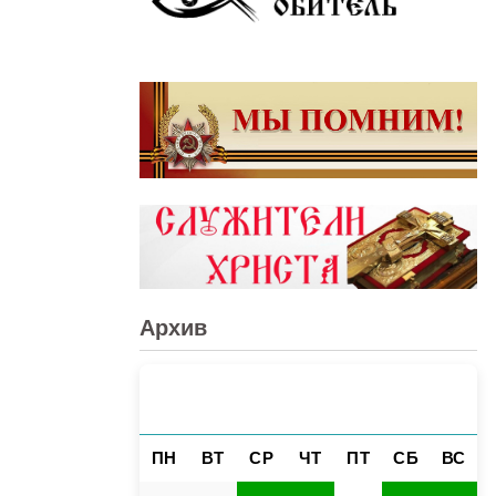
Архив
ЯНВАРЬ 2025
«
»
ПН
ВТ
СР
ЧТ
ПТ
СБ
ВС