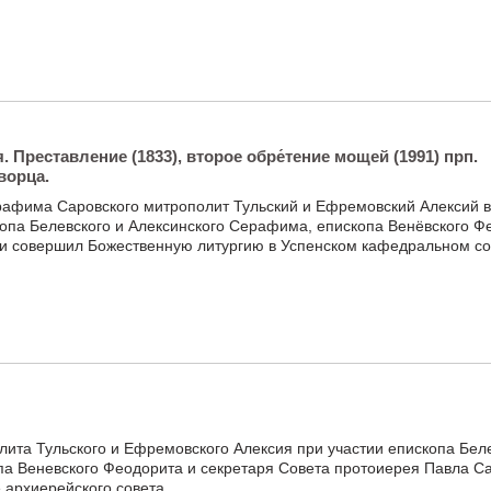
Преставление (1833), второе обре́тение мощей (1991) прп.
ворца.
рафима Саровского митрополит Тульский и Ефремовский Алексий в
опа Белевского и Алексинского Серафима, епископа Венёвского Ф
ии совершил Божественную литургию в Успенском кафедральном с
ита Тульского и Ефремовского Алексия при участии епископа Беле
па Веневского Феодорита и секретаря Совета протоиерея Павла С
 архиерейского совета.