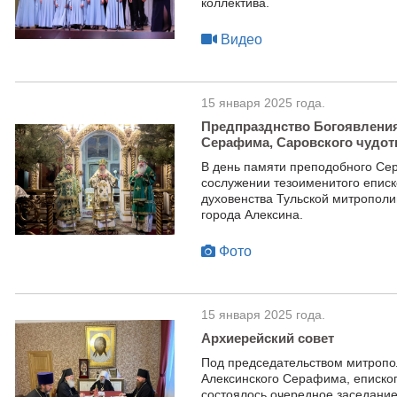
коллектива.
Видео
15 января 2025 года.
Предпразднство Богоявления. 
Серафима, Саровского чудот
В день памяти преподобного Се
сослужении тезоименитого еписк
духовенства Тульской митропол
города Алексина.
Фото
15 января 2025 года.
Архиерейский совет
Под председательством митропол
Алексинского Серафима, еписко
состоялось очередное заседание