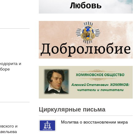
еодорита и
оборе
Циркулярные письма
Молитва о восстановлении мира
вского и
авельева