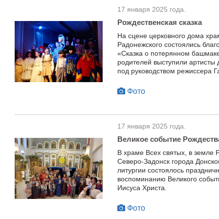
17 января 2025 года.
Рождественская сказка
На сцене церковного дома хра
Радонежского состоялись благ
«Сказка о потерянном башмаке
родителей выступили артисты 
под руководством режиссера 
Фото
17 января 2025 года.
Великое событие Рождеств
В храме Всех святых, в земле
Северо-Задонск города Донско
литургии состоялось празднич
воспоминанию Великого событ
Иисуса Христа.
Фото